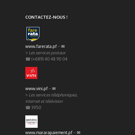
CONTACTEZ-NOUS !
www.farerata.pf
–
✉
>
Les services postaux
☎ (+689) 40 48 90 04
www.vini.pf
–
✉
>
Les services téléphoniques,
internet et télévision
☎ 3950
www.mararapaiement.pf
–
✉