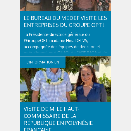
LE BUREAU DU MEDEF VISITE LES
ENTREPRISES DU GROUPE OPT !
La Présidente-directrice générale du
#GroupeOPT, madame Hina DELVA,
accompagnée des équipes de direction et
opérationnelles d’ONATi, de FARE RATA et de
Tahiti Nui Telecom, a eu le plaisir d'accueillir
L'INFORMATION EN
monsieur Yannick Cadet, Président du MEDEF
Polynésie Française, ainsi que les membres
CONTINUE
de son...
VISITE DE M. LE HAUT-
COMMISSAIRE DE LA
RÉPUBLIQUE EN POLYNÉSIE
FRANÇAISE