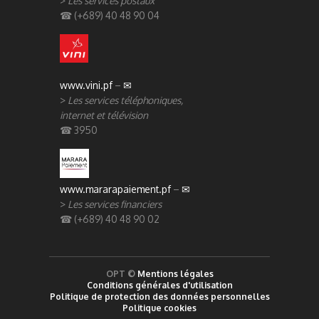
>
Les services postaux
☎ (+689) 40 48 90 04
www.vini.pf
–
✉
>
Les services téléphoniques,
internet et télévision
☎ 3950
www.mararapaiement.pf
–
✉
>
Les services financiers
☎ (+689) 40 48 90 02
OPT ©
Mentions légales
Conditions générales d'utilisation
Politique de protection des données personnelles
Politique cookies