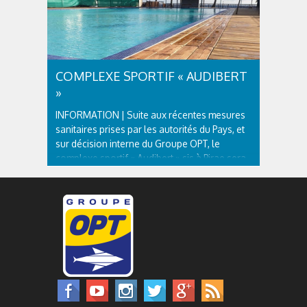
COMPLEXE SPORTIF « AUDIBERT
»
INFORMATION | Suite aux récentes mesures
sanitaires prises par les autorités du Pays, et
sur décision interne du Groupe OPT, le
complexe sportif « Audibert » sis à Pirae sera
fermé à compter du vendredi 14 août 2020 -
12h, et ce pour une durée indéterminée. 👉 Le
restaurant le...