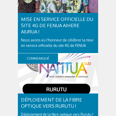
MISE EN SERVICE OFFICIELLE DU
SITE 4G DE FENUA AIHERE
AIURUA !
Nous avons eu l'honneur de célébrer la mise
en service officielle du site 4G de FENUA
AIHERE AIURUA en présence du Président du
Pays, Moetai Brotherson, des ministres
COMMUNIQUÉ
Vannina CROLAS, Jordy CHAN et des Tavana
de Taiarapu-Est et de Tautira . Cette avancée
majeure permet enfin aux...
DÉPLOIEMENT DE LA FIBRE
OPTIQUE VERS RURUTU !
Déploiement de la fibre optique vers Rurutu !