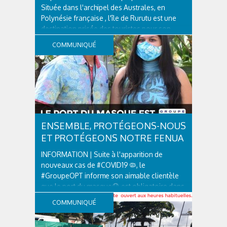
Située dans l'archipel des Australes, en
Polynésie française , l'île de Rurutu est une
destination prisée des touristes pour son
cadre naturel exceptionnel et son patrimoine
COMMUNIQUÉ
culturel riche. Entourée de falaises abruptes,
l'île offre des paysages...
ENSEMBLE, PROTÉGEONS-NOUS
ET PROTÉGEONS NOTRE FENUA
INFORMATION | Suite à l'apparition de
nouveaux cas de #COVID19 🦠, le
#GroupeOPT informe son aimable clientèle
que le port du masque😷 est obligatoire dans
tous les bureaux de Poste et boutiques Vini,
COMMUNIQUÉ
tout en respectant la distanciation sociale et
les gestes...