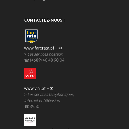
CONTACTEZ-NOUS !
www.farerata.pf
–
✉
>
Les services postaux
☎ (+689) 40 48 90 04
www.vini.pf
–
✉
>
Les services téléphoniques,
internet et télévision
☎ 3950