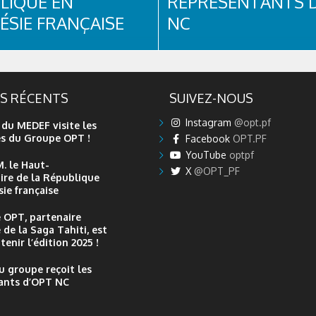
LIQUE EN
REPRÉSENTANTS 
ÉSIE FRANÇAISE
NC
nte-directrice générale du
la Présidente-directrice géné
PT, Madame
Groupe OPT, madame
netureiariki DELVA, a
Hinatevahinetureiariki Delva, 
Monsieur Alexandre Rochatte,
plaisir d’accueillir sur le site 
ES RÉCENTS
SUIVEZ-NOUS
issaire de la République en
les dirigeants de l’ OPT Nouv
française, le mercredi 27 mai
Calédonie : le président du co
Instagram
@opt.pf
 du MEDEF visite les
les locaux de la Présidence
d'administration, monsieur Y
es du Groupe OPT !
Facebook
OPT.PF
 Fare Ute. Cette rencontre...
LECOURIEUX et le directeur de
YouTube
optpf
M. le Haut-
X
@OPT_PF
re de la République
ie française
 OPT, partenaire
 de la Saga Tahiti, est
tenir l’édition 2025 !
u groupe reçoit les
ants d’OPT NC