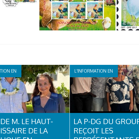
TION EN
L'INFORMATION EN
NUE
CONTINUE
 DE M. LE HAUT-
LA P-DG DU GROU
SSAIRE DE LA
REÇOIT LES