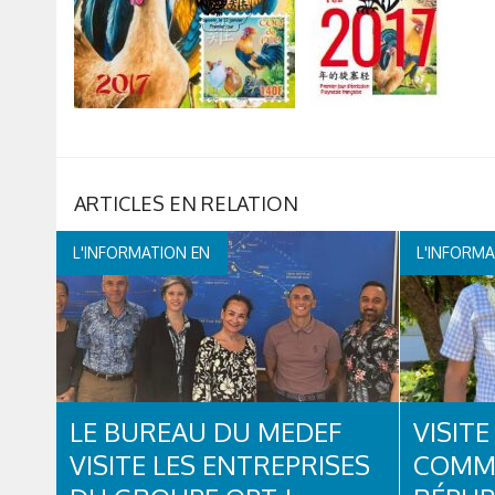
L'INFORMATION EN
L'INFORMA
CONTINUE
CONTI
LE BUREAU DU MEDEF
VISITE
VISITE LES ENTREPRISES
COMMI