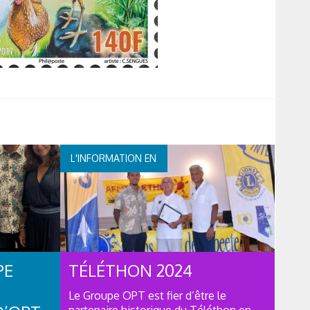
L'INFORMATION EN
CONTINUE
PE
TÉLÉTHON 2024
Le Groupe OPT est fier d’être le
partenaire historique du Téléthon en