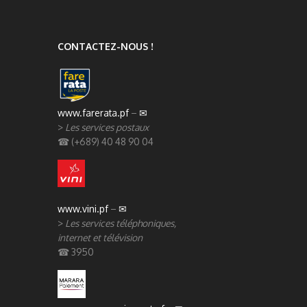
CONTACTEZ-NOUS !
www.farerata.pf
–
✉
>
Les services postaux
☎ (+689) 40 48 90 04
www.vini.pf
–
✉
>
Les services téléphoniques,
internet et télévision
☎ 3950