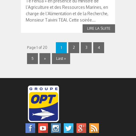
Te Fenua » en présence du ministre de
l’Agriculture et des Ressources Marines, en
charge de l’Alimentation et de la Recherche,
Monsieur Taivini TEAI. Cette soirée...
Page 1 of 20
1
2
3
4
5
»
Last »