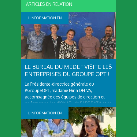
L'INFORMATION EN
CONTINUE
LE BUREAU DU MEDEF VISITE LES
ENTREPRISES DU GROUPE OPT !
La Présidente-directrice générale du
#GroupeOPT, madame Hina DELVA,
accompagnée des équipes de direction et
opérationnelles d’ONATi, de FARE RATA et de
Tahiti Nui Telecom, a eu le plaisir d'accueillir
L'INFORMATION EN
monsieur Yannick Cadet, Président du MEDEF
Polynésie Française, ainsi que les membres
CONTINUE
de son...