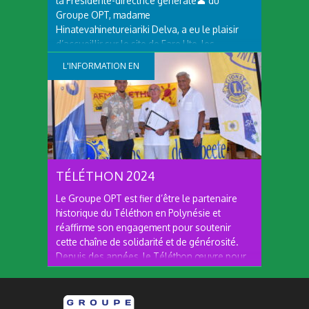
la Présidente-directrice générale👤 du
Groupe OPT, madame
Hinatevahinetureiariki Delva, a eu le plaisir
d’accueillir sur le site de Fare Ute, les
dirigeants de l’ OPT Nouvelle-Calédonie : le
L'INFORMATION EN
président du conseil d'administration,
monsieur Yoann LECOURIEUX et le directeur
CONTINUE
des...
TÉLÉTHON 2024
Le Groupe OPT est fier d’être le partenaire
historique du Téléthon en Polynésie et
réaffirme son engagement pour soutenir
cette chaîne de solidarité et de générosité.
Depuis des années, le Téléthon œuvre pour
financer la recherche sur les maladies rares,
accompagner les familles touchées et...