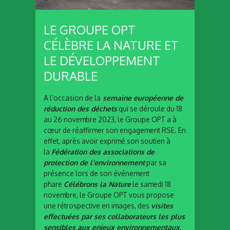
LE GROUPE OPT
CÉLÈBRE LA NATURE ET
LE DÉVELOPPEMENT
DURABLE
A l’occasion de la
semaine européenne
de
réduction des déchets
qui se déroule du 18
au 26 novembre 2023, le Groupe OPT a à
cœur de réaffirmer son engagement RSE. En
effet, après avoir exprimé son soutien à
la
Fédération des associations de
protection de l’environnement
par sa
présence lors de son événement
phare
Célébrons la Nature
le samedi 18
novembre, le Groupe OPT vous propose
une rétrospective en images, des
visites
effectuées par ses collaborateurs les plus
sensibles aux enjeux environnementaux,