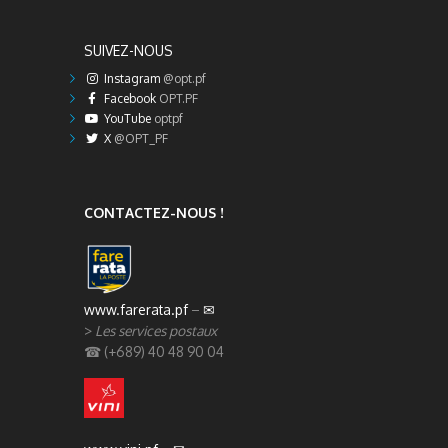
SUIVEZ-NOUS
Instagram
@opt.pf
Facebook
OPT.PF
YouTube
optpf
X
@OPT_PF
CONTACTEZ-NOUS !
www.farerata.pf
–
✉
>
Les services postaux
☎ (+689) 40 48 90 04