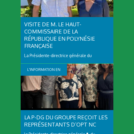
VISITE DE M. LE HAUT-
COMMISSAIRE DE LA
RÉPUBLIQUE EN POLYNÉSIE
FRANÇAISE
La Présidente-directrice générale du
#GroupeOPT, Madame Hinatevahinetureiariki
DELVA, a accueilli Monsieur Alexandre
L'INFORMATION EN
Rochatte, Haut-Commissaire de la
République en Polynésie française, le
CONTINUE
mercredi 27 mai 2026 dans les locaux de la
Présidence de l’OPT à Fare Ute. Cette
rencontre...
LA P-DG DU GROUPE REÇOIT LES
REPRÉSENTANTS D’OPT NC