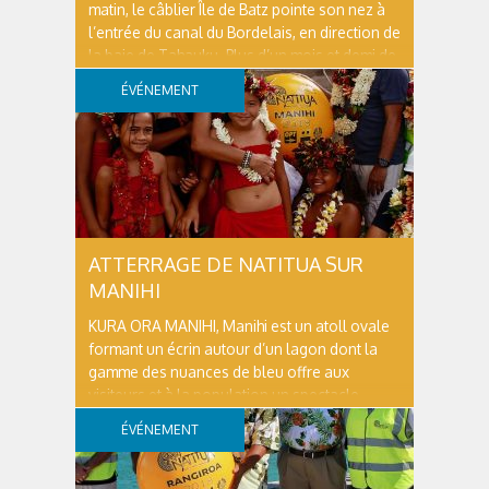
matin, le câblier Île de Batz pointe son nez à
l’entrée du canal du Bordelais, en direction de
la baie de Tahauku. Plus d’un mois et demi de
mission dans les atolls de l’archipel des
ÉVÉNEMENT
Tuamotu, c’est un paysage radicalement
différent que découvre...
ATTERRAGE DE NATITUA SUR
MANIHI
KURA ORA MANIHI, Manihi est un atoll ovale
formant un écrin autour d’un lagon dont la
gamme des nuances de bleu offre aux
visiteurs et à la population un spectacle
somptueux sans cesse renouvelé au grès
ÉVÉNEMENT
des variations de la luminosité entre soleil et
nuages. Bien qu’historiquement Manihi est...