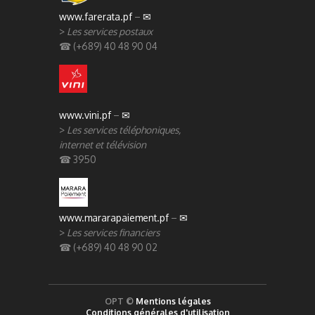
www.farerata.pf
–
✉
>
Les services postaux
☎ (+689) 40 48 90 04
www.vini.pf
–
✉
>
Les services téléphoniques,
internet et télévision
☎ 3950
www.mararapaiement.pf
–
✉
>
Les services financiers
☎ (+689) 40 48 90 02
OPT ©
Mentions légales
Conditions générales d'utilisation