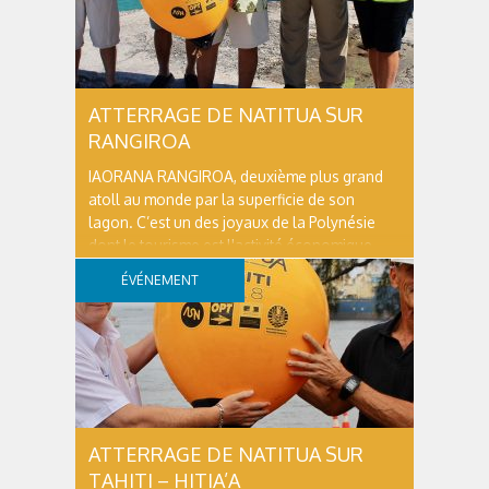
ATTERRAGE DE NATITUA SUR
RANGIROA
IAORANA RANGIROA, deuxième plus grand
atoll au monde par la superficie de son
lagon. C’est un des joyaux de la Polynésie
dont le tourisme est l'activité économique
principale de l'île notamment grâce à la
ÉVÉNEMENT
richesse de sa faune marine. Son lagon
exceptionnel et les passes réputées dans
le...
ATTERRAGE DE NATITUA SUR
TAHITI – HITIA’A