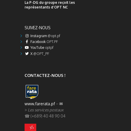
La P-DG du groupe reçoit les
représentants d’OPT NC
SUIVEZ-NOUS
Instagram
@opt.pf
Facebook
OPT.PF
YouTube
optpf
X
@OPT_PF
CONTACTEZ-NOUS !
www.farerata.pf
–
✉
>
Les services postaux
☎ (+689) 40 48 90 04