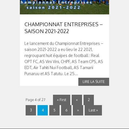
CHAMPIONNAT ENTREPRISES –
SAISON 2021-2022
Le lancement du Championnat Entreprises –
saison 2021-2022 a eu lieu le 22 2021,
regroupant huit équipes de football : Real
OPT FC, AS Vini Vini, CHPF, AS Team CPS, AS
EDT, Air Tahiti Nui Football, AS Tamarii
Punaruu et AS Tatutu. Le 25...
Page 4 of 27
« First
«
2
3
4
5
6
»
Last »