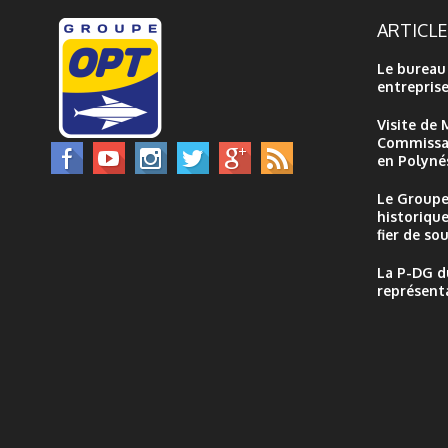
des ministres Vannina CROLAS, Jordy
des touris
ARTICL
CHAN et des Tavana de Taiarapu-Est et
exceptionn
de Tautira . Cette avancée majeure
riche. Ent
Le bureau
permet enfin aux...
l'île offre
entrepris
Visite de 
Commissai
en Polynés
Le Groupe
historique
fier de sou
La P-DG d
représent