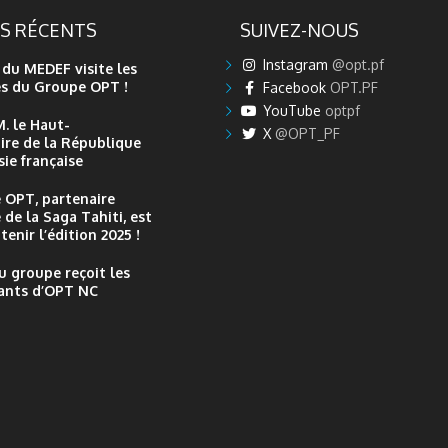
#GroupeOPT informe son ai
tes pour son cadre naturel
clientèle que le port du mas
ES RÉCENTS
SUIVEZ-NOUS
el et son patrimoine culturel
obligatoire dans tous les bur
ourée de falaises abruptes,
Poste et boutiques Vini, tout
Instagram
@opt.pf
 du MEDEF visite les
 des paysages...
respectant la distanciation so
es du Groupe OPT !
Facebook
OPT.PF
les gestes...
YouTube
optpf
M. le Haut-
X
@OPT_PF
re de la République
ie française
 OPT, partenaire
 de la Saga Tahiti, est
tenir l’édition 2025 !
u groupe reçoit les
ants d’OPT NC