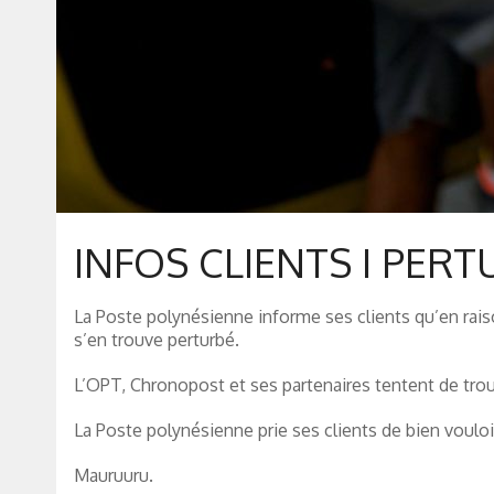
INFOS CLIENTS I PER
La Poste polynésienne informe ses clients qu’en rais
s’en trouve perturbé.
L’OPT, Chronopost et ses partenaires tentent de trouve
La Poste polynésienne prie ses clients de bien voulo
Mauruuru.