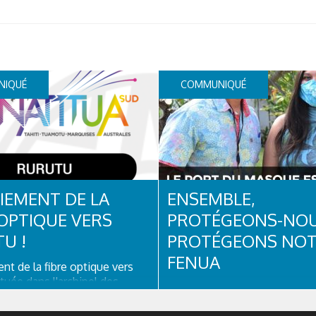
NIQUÉ
COMMUNIQUÉ
IEMENT DE LA
ENSEMBLE,
 OPTIQUE VERS
PROTÉGEONS-NOU
U !
PROTÉGEONS NO
FENUA
t de la fibre optique vers
ituée dans l'archipel des
INFORMATION | Suite à l'app
en Polynésie française , l'île
nouveaux cas de #COVID19 🦠
est une destination prisée