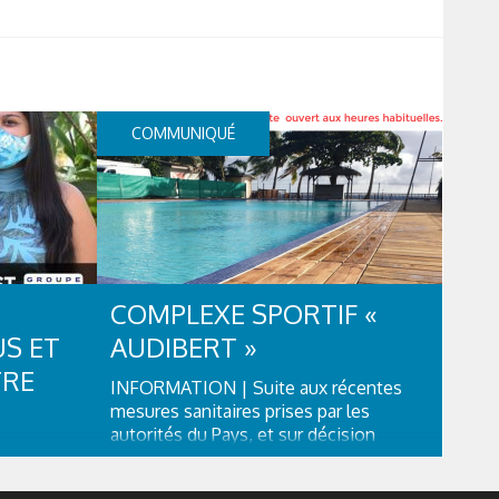
COMMUNIQUÉ
COMPLEXE SPORTIF «
S ET
AUDIBERT »
TRE
INFORMATION | Suite aux récentes
mesures sanitaires prises par les
autorités du Pays, et sur décision
arition de
interne du Groupe OPT, le complexe
, le
sportif « Audibert » sis à Pirae sera