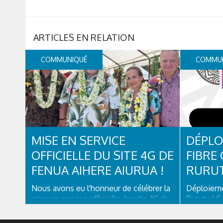
COMMUNIQUÉ
COMMU
MISE EN SERVICE
DÉPLO
OFFICIELLE DU SITE 4G DE
FIBRE
FENUA AIHERE AIURUA !
RURUT
Nous avons eu l'honneur de célébrer la
Déploiemen
mise en service officielle du site 4G de
Rurutu ! S
FENUA AIHERE AIURUA en présence du
Australes, 
Président du Pays, Moetai Brotherson,
de Rurutu 