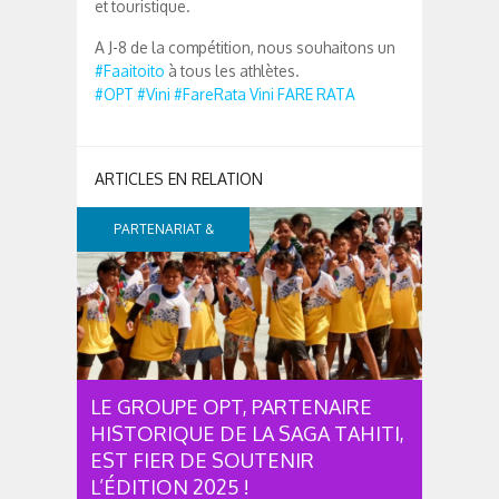
et touristique.
A J-8 de la compétition, nous souhaitons un
#
Faaitoito
à tous les athlètes.
#
OPT
#
Vini
#
FareRata
Vini
FARE RATA
PARTENARIAT &
SPONSOR
LE GROUPE OPT, PARTENAIRE
HISTORIQUE DE LA SAGA TAHITI,
EST FIER DE SOUTENIR
L’ÉDITION 2025 !