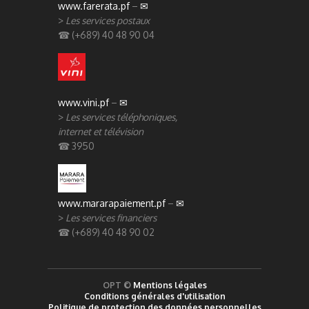
www.farerata.pf
–
✉
>
Les services postaux
☎ (+689) 40 48 90 04
www.vini.pf
–
✉
>
Les services téléphoniques,
internet et télévision
☎ 3950
www.mararapaiement.pf
–
✉
>
Les services financiers
☎ (+689) 40 48 90 02
OPT ©
Mentions légales
Conditions générales d'utilisation
Politique de protection des données personnelles