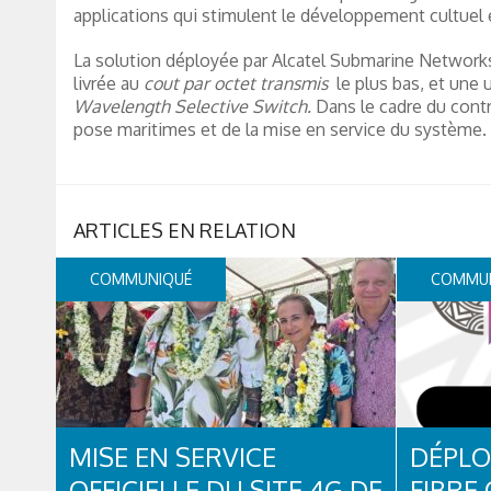
applications qui stimulent le développement cultuel
La solution déployée par Alcatel Submarine Network
livrée au
cout par octet transmis
le plus bas, et une 
Wavelength Selective Switch.
Dans le cadre du cont
pose maritimes et de la mise en service du système.
COMMUNIQUÉ
COMMU
MISE EN SERVICE
DÉPLO
OFFICIELLE DU SITE 4G DE
FIBRE