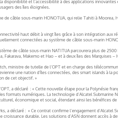
disponibilité et l’accessibilité à des applications innovantes e
usagers des îles éloignées.
ème de câble sous-marin HONOTUA, qui relie Tahiti à Moorea, 
nnectivité haut débit à vingt îles grâce à son intégration aux 
 actuellement connectées au système de câble sous-marin HONOT
stème de câble sous-marin NATITUA parcourera plus de 2500 km e
a, Fakarava, Makemo et Hao – et à deux îles des Marquises – 
itch, ministre de tutelle de l’OPT et en charge des télécommunic
evienne une nation d’îles connectées, des smart islands à la p
 de cet objectif. »
l’OPT, a déclaré : « Cette nouvelle étape pour la Polynésie fra
s des formats numériques. La technologie d’Alcatel Submarine N
culturel, économique et social, étendant ainsi les bénéfices
ks, a déclaré : « Ce contrat confirme l’engagement d’Alcatel S
ne croissance durable. Les solutions d’ASN donnent accès à de