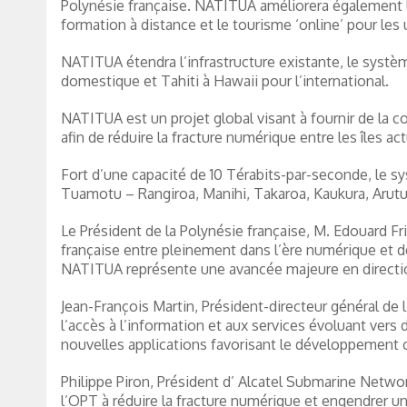
Polynésie française. NATITUA améliorera également la 
formation à distance et le tourisme ‘online’ pour les 
NATITUA étendra l’infrastructure existante, le syst
domestique et Tahiti à Hawaii pour l’international.
NATITUA est un projet global visant à fournir de la co
afin de réduire la fracture numérique entre les îles
Fort d’une capacité de 10 Térabits-par-seconde, le sy
Tuamotu – Rangiroa, Manihi, Takaroa, Kaukura, Arutu
Le Président de la Polynésie française, M. Edouard Fr
française entre pleinement dans l’ère numérique et d
NATITUA représente une avancée majeure en direction
Jean-François Martin, Président-directeur général de 
l’accès à l’information et aux services évoluant ver
nouvelles applications favorisant le développement 
Philippe Piron, Président d’ Alcatel Submarine Networ
l’OPT à réduire la fracture numérique et engendrer u