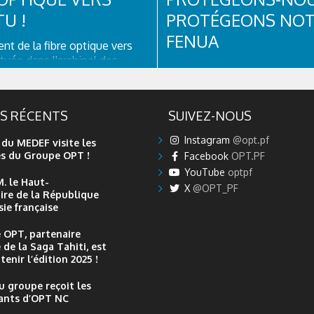
U !
PROTÉGEONS NO
FENUA
t de la fibre optique vers
ituée dans l'archipel des
INFORMATION | Suite à l'app
en Polynésie française , l'île
nouveaux cas de #COVID19 🦠
est une destination prisée
#GroupeOPT informe son ai
tes pour son cadre naturel
clientèle que le port du mas
ES RÉCENTS
SUIVEZ-NOUS
el et son patrimoine culturel
obligatoire dans tous les bur
ourée de falaises abruptes,
Poste et boutiques Vini, tout
Instagram
@opt.pf
 du MEDEF visite les
 des paysages...
respectant la distanciation so
es du Groupe OPT !
Facebook
OPT.PF
les gestes...
YouTube
optpf
M. le Haut-
X
@OPT_PF
re de la République
ie française
 OPT, partenaire
 de la Saga Tahiti, est
tenir l’édition 2025 !
u groupe reçoit les
ants d’OPT NC