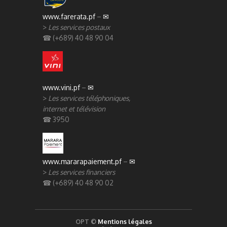
www.farerata.pf
–
✉
>
Les services postaux
☎ (+689) 40 48 90 04
www.vini.pf
–
✉
>
Les services téléphoniques,
internet et télévision
☎ 3950
www.mararapaiement.pf
–
✉
>
Les services financiers
☎ (+689) 40 48 90 02
OPT ©
Mentions légales