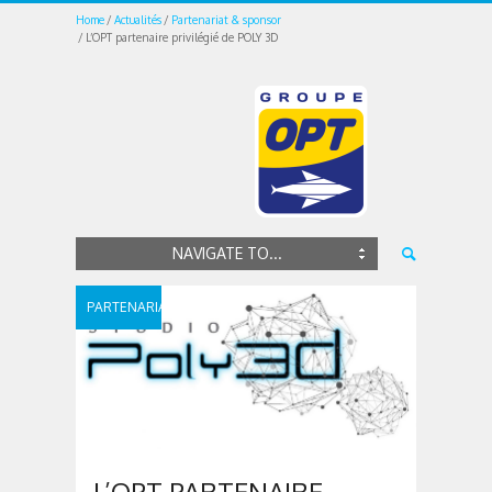
Home
Actualités
Partenariat & sponsor
L’OPT partenaire privilégié de POLY 3D
NAVIGATE TO...
PARTENARIAT
&
SPONSOR
L’OPT PARTENAIRE