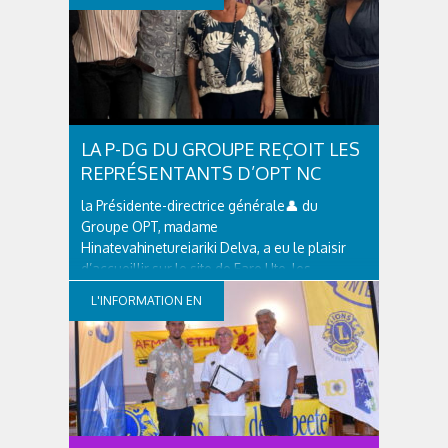
Rochatte, Haut-Commissaire de la
République en Polynésie française, le
CONTINUE
mercredi 27 mai 2026 dans les locaux de la
Présidence de l’OPT à Fare Ute. Cette
rencontre...
LA P-DG DU GROUPE REÇOIT LES
REPRÉSENTANTS D’OPT NC
la Présidente-directrice générale👤 du
Groupe OPT, madame
Hinatevahinetureiariki Delva, a eu le plaisir
d’accueillir sur le site de Fare Ute, les
dirigeants de l’ OPT Nouvelle-Calédonie : le
L'INFORMATION EN
président du conseil d'administration,
monsieur Yoann LECOURIEUX et le directeur
CONTINUE
des...