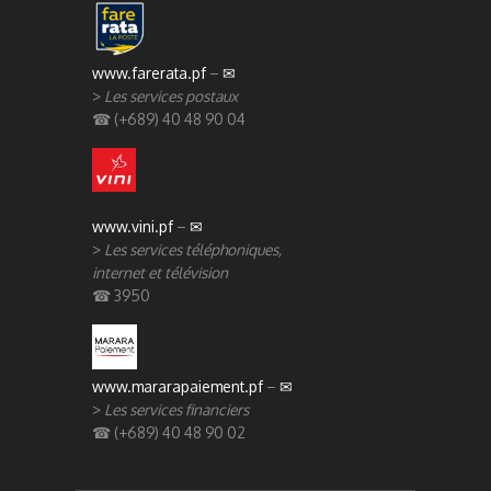
www.farerata.pf
–
✉
>
Les services postaux
☎ (+689) 40 48 90 04
www.vini.pf
–
✉
>
Les services téléphoniques,
internet et télévision
☎ 3950
www.mararapaiement.pf
–
✉
>
Les services financiers
☎ (+689) 40 48 90 02