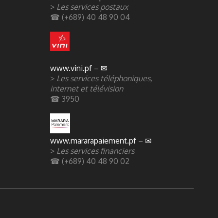
>
Les services postaux
☎ (+689) 40 48 90 04
www.vini.pf
–
✉
>
Les services téléphoniques,
internet et télévision
☎ 3950
www.mararapaiement.pf
–
✉
>
Les services financiers
☎ (+689) 40 48 90 02