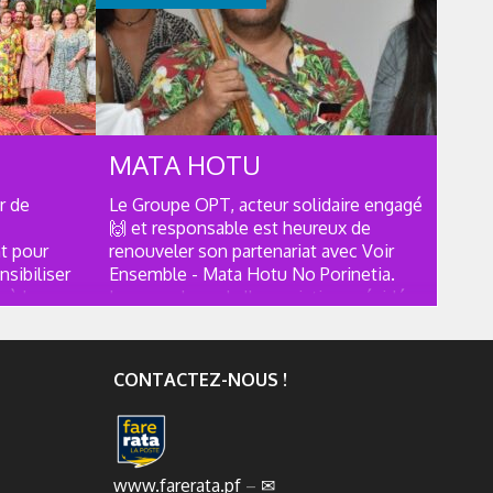
SPONSOR
MATA HOTU
r de
Le Groupe OPT, acteur solidaire engagé
🙌 et responsable est heureux de
t pour
renouveler son partenariat avec Voir
nsibiliser
Ensemble - Mata Hotu No Porinetia.
 à la
Les membres de l'association présidée
tuation de
par Diego Tetihia pourront s'entrainer
tamment
et participer aux plus grandes courses
es
de Va'a dans la section...
CONTACTEZ-NOUS !
www.farerata.pf
–
✉