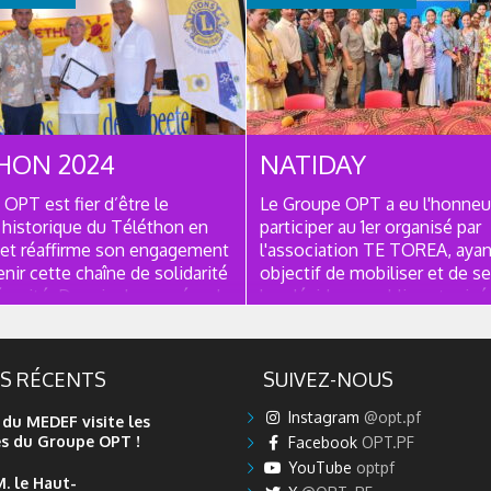
NUE
CONTINUE
HON 2024
NATIDAY
OPT est fier d’être le
Le Groupe OPT a eu l'honneu
 historique du Téléthon en
participer au 1er organisé par
 et réaffirme son engagement
l'association TE TOREA, ayan
nir cette chaîne de solidarité
objectif de mobiliser et de se
rosité. Depuis des années, le
les décideurs publics et privés
œuvre pour financer la
cause des sans-abris ou en si
sur les maladies rares,
détresse. Celle-ci œuvre no
r les familles touchées et...
afin de limiter les phénomèn
ES RÉCENTS
SUIVEZ-NOUS
d’exclusion...
Instagram
@opt.pf
 du MEDEF visite les
es du Groupe OPT !
Facebook
OPT.PF
YouTube
optpf
M. le Haut-