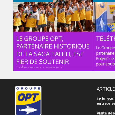
SPONSOR
CONTI
LE GROUPE OPT,
TÉLÉT
PARTENAIRE HISTORIQUE
Le Groupe 
DE LA SAGA TAHITI, EST
partenaire
Polynésie
FIER DE SOUTENIR
pour soute
L’ÉDITION 2025 !
et de géné
Téléthon 
Pour sa 33ᵉ édition, la Saga
recherche 
Tahiti revient sur la commune de Teva i
accompagne
ARTICL
Uta, sur le cadre idyllique du Motu
Ovini Cette aventure unique permet
Le bureau
chaque année à des centaines
entrepris
d’enfants issus des archipels les plus
éloignés des Tuamotu, Marquises,
Visite de 