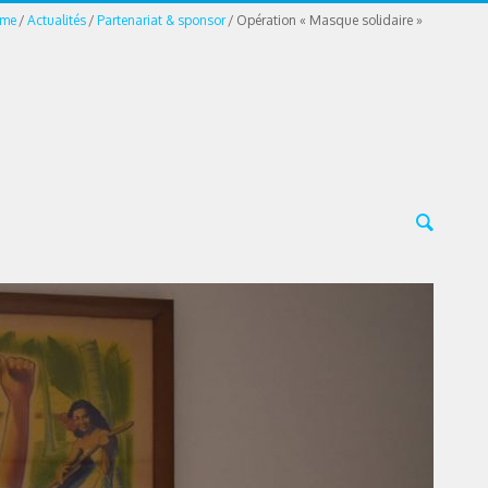
me
Actualités
Partenariat & sponsor
Opération « Masque solidaire »