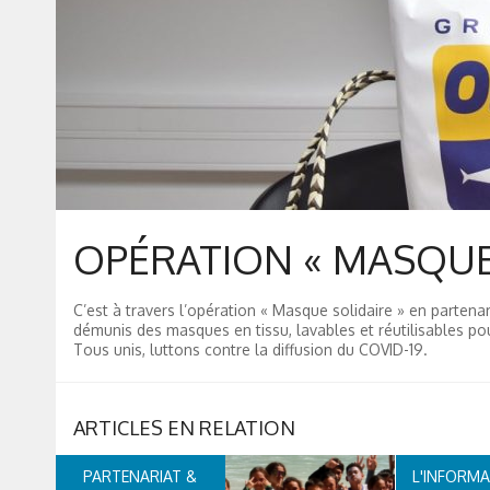
OPÉRATION « MASQUE 
C’est à travers l’opération « Masque solidaire » en partena
démunis des masques en tissu, lavables et réutilisables pou
Tous unis, luttons contre la diffusion du COVID-19.
PARTENARIAT &
L'INFORMA