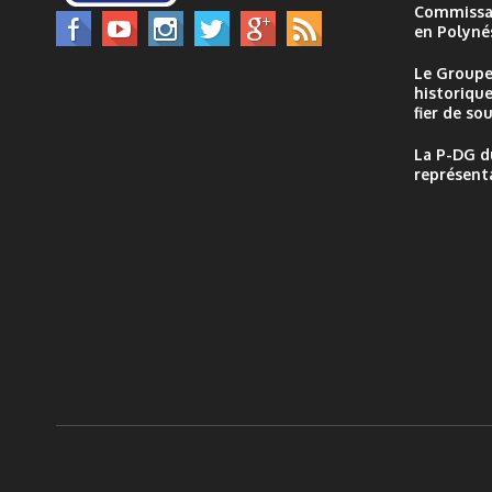
Australes et Gambier, de vivre un
Commissai
moment de partage, de...
en Polynés
Le Groupe
historique
fier de sou
La P-DG d
représent