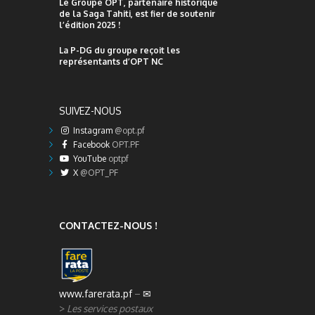
Le Groupe OPT, partenaire historique
de la Saga Tahiti, est fier de soutenir
l’édition 2025 !
La P-DG du groupe reçoit les
représentants d’OPT NC
SUIVEZ-NOUS
Instagram
@opt.pf
Facebook
OPT.PF
YouTube
optpf
X
@OPT_PF
CONTACTEZ-NOUS !
www.farerata.pf
–
✉
>
Les services postaux