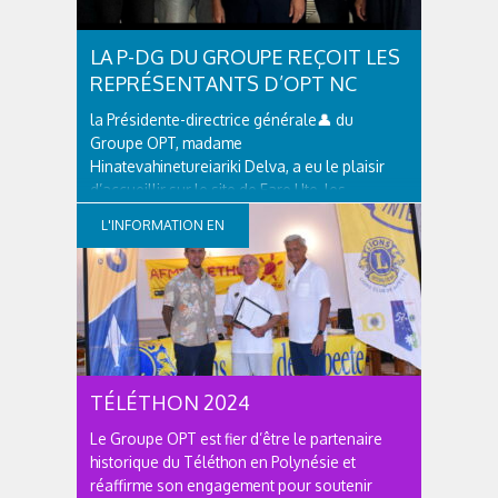
LA P-DG DU GROUPE REÇOIT LES
REPRÉSENTANTS D’OPT NC
la Présidente-directrice générale👤 du
Groupe OPT, madame
Hinatevahinetureiariki Delva, a eu le plaisir
d’accueillir sur le site de Fare Ute, les
dirigeants de l’ OPT Nouvelle-Calédonie : le
L'INFORMATION EN
président du conseil d'administration,
monsieur Yoann LECOURIEUX et le directeur
CONTINUE
des...
TÉLÉTHON 2024
Le Groupe OPT est fier d’être le partenaire
historique du Téléthon en Polynésie et
réaffirme son engagement pour soutenir