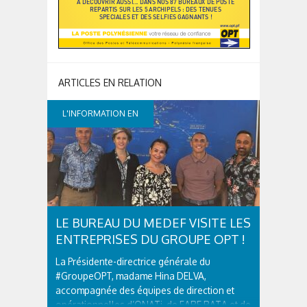
L'INFORMATION EN
CONTINUE
LE BUREAU DU MEDEF VISITE LES
ENTREPRISES DU GROUPE OPT !
La Présidente-directrice générale du
#GroupeOPT, madame Hina DELVA,
accompagnée des équipes de direction et
opérationnelles d’ONATi, de FARE RATA et de