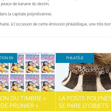
s peaux de banane du destin.
dans la capitale polynésienne.
ite, à l’occasion de cette émission philatélique, une très bo
TION EN
PHILATÉLIE
NUE
ION DU TIMBRE «
LA POSTE POLYNÉ
 DE PRUNIER »
SE PARE D’OBJETS