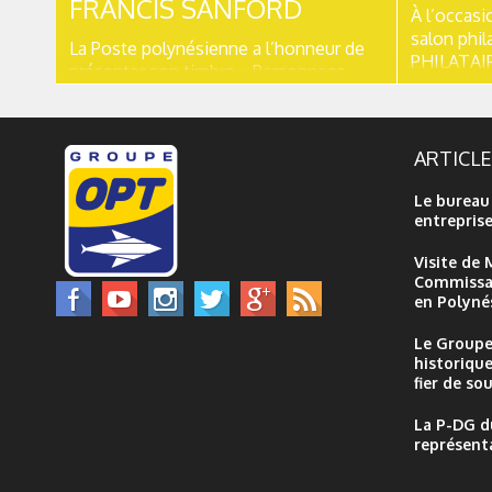
FRANCIS SANFORD
À l’occasi
salon phil
La Poste polynésienne a l’honneur de
PHILATAIPE
présenter son timbre « Personnage
au 26 octo
célèbre : Francis Sanford » le jeudi 10
polynésie
novembre 2016, au bureau de Poste de
commémore
Papeete, à partir de 8h30. Cette
prunier ». 
ARTICL
émission philatélique rend hommage à
l’emblème
celui qui a marqué l’histoire de notre
affiche...
Le bureau
pays en tant que « Père de
entrepris
l’Autonomie...
Visite de 
Commissai
en Polynés
Le Groupe
historique
fier de sou
La P-DG d
représent