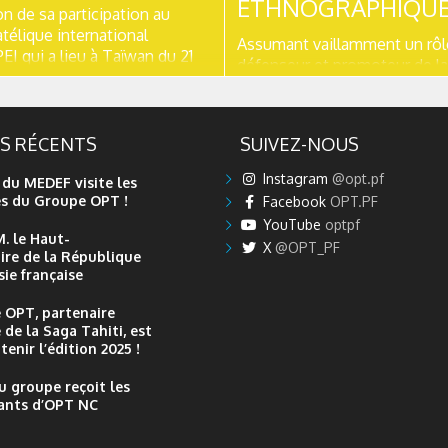
ETHNOGRAPHIQU
on de sa participation au
atélique international
Assumant vaillamment un rôl
I qui a lieu à Taïwan du 21
défenseur et promoteur de la
bre 2016, la Poste
traditionnelle, la Poste poly
nne émet un timbre pour
présente trois timbres illustr
r l’évènement : « Fleur de
parures anciennes. Ces trois 
En effet, la fleur de prunier est
ES RÉCENTS
SUIVEZ-NOUS
ethnographiques sont autant
 de Taiwan. Le timbre
témoignages du savoir-faire 
Instagram
@opt.pf
 du MEDEF visite les
du peuple ma’ohi, que des pra
es du Groupe OPT !
Facebook
OPT.PF
YouTube
optpf
M. le Haut-
X
@OPT_PF
re de la République
ie française
 OPT, partenaire
 de la Saga Tahiti, est
tenir l’édition 2025 !
u groupe reçoit les
ants d’OPT NC